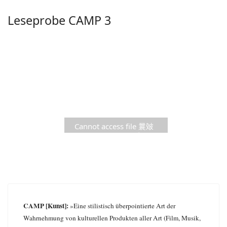
Leseprobe CAMP 3
Cannot access file 曩㿰
Ç(ꧫzꫵ׿톦纫ᷩu
CAMP [Kunst]:
»Eine stilistisch überpointierte Art der
Wahrnehmung von kulturellen Produkten aller Art (Film, Musik,