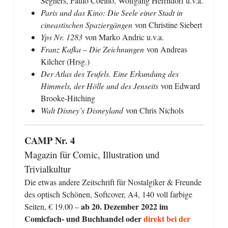
Seghers, Paulo Coelho, Wolfgang Herrndorf u.v.a.
Paris und das Kino: Die Seele einer Stadt in
cineastischen Spaziergängen
von Christine Siebert
Yps Nr. 1283
von Marko Andric u.v.a.
Franz Kafka – Die Zeichnungen
von Andreas
Kilcher (Hrsg.)
Der Atlas des Teufels. Eine Erkundung des
Himmels, der Hölle und des Jenseits
von Edward
Brooke-Hitching
Walt Disney’s Disneyland
von Chris Nichols
CAMP Nr. 4
Magazin für Comic, Illustration und
Trivialkultur
Die etwas andere Zeitschrift für Nostalgiker & Freunde
des optisch Schönen, Softcover, A4, 140 voll farbige
ab 20. Dezember 2022 im
Seiten, € 19.00 –
Comicfach- und Buchhandel oder
direkt bei der