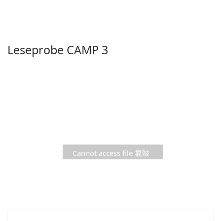
report.de/CAMP/pdf/camp3probe.pdf
Leseprobe CAMP 3
Cannot access file 曩㿰
Ç(ꧫzꫵ׿톦纫ᷩu