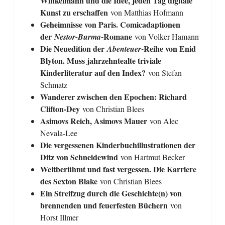
Winkelmann und die Idee, jeden Tag digitale
Kunst zu erschaffen
von Matthias Hofmann
Geheimnisse von Paris. Comicadaptionen
der
-Romane
Nestor-Burma
von Volker Hamann
Die Neuedition der
-Reihe von Enid
Abenteuer
Blyton. Muss jahrzehntealte triviale
Kinderliteratur auf den Index?
von Stefan
Schmatz
Wanderer zwischen den Epochen: Richard
Clifton-Dey
von Christian Blees
Asimovs Reich, Asimovs Mauer
von Alec
Nevala-Lee
Die vergessenen Kinderbuchillustrationen der
Ditz von Schneidewind
von Hartmut Becker
Weltberühmt und fast vergessen. Die Karriere
des Sexton Blake
von Christian Blees
Ein Streifzug durch die Geschichte(n) von
brennenden und feuerfesten Büchern
von
Horst Illmer