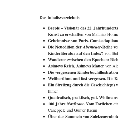
Das Inhaltsverzeichnis:
Beeple – Visionär des 22. Jahrhunderts
Kunst zu erschaffen
von Matthias Hofm
Geheimnisse von Paris. Comicadaptio
Die Neuedition der
-Reihe vo
Abenteuer
Kinderliteratur auf den Index?
von Ste
Wanderer zwischen den Epochen: Rich
Asimovs Reich, Asimovs Mauer
von Ale
Die vergessenen Kinderbuchillustratio
Weltberühmt und fast vergessen. Die K
Ein Streifzug durch die Geschichte(n)
Illmer
Quadratisch, praktisch, gut. Whitman
100 Jahre
. Vom Fortleben e
Nosferatu
Caneppele und Günter Krenn
Über das Sammeln von Spielzeugrobot