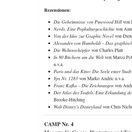
Rezensionen:
Die Geheimnisse von Pinewood Hill
von 
Nerds. Eine Popkulturgeschichte
von Anne
Von der Idee zur Graphic Novel
von Diete
Alexander von Humboldt – Das graphis
Die Weltenschöpfer
von Charles Platt
In 80 Büchern um die Welt
von Marco Pol
u.v.a.
Paris und das Kino: Die Seele einer Stad
Yps Nr. 1283
von Marko Andric u.v.a.
Franz Kafka – Die Zeichnungen
von Andr
Der Atlas des Teufels. Eine Erkundung de
Brooke-Hitching
Walt Disney’s Disneyland
von Chris Nich
CAMP Nr. 4