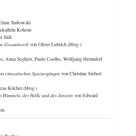
Einar Turkowski
kathrin Kohout
r Jüdt
che Gesamtwerk
von Oliver Lubrich (Hrsg.)
o, Anna Seghers, Paulo Coelho, Wolfgang Herrndorf
t in cineastischen Spaziergängen
von Christine Siebert
eas Kilcher (Hrsg.)
s Himmels, der Hölle und des Jenseits
von Edward
ols