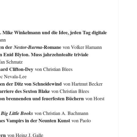
. Mike Winkelmann und die Idee, jeden Tag digitale
ann
nen der
-Romane
Nestor-Burma
von Volker Hamann
n Enid Blyton. Muss jahrzehntealte triviale
fan Schmatz
ard Clifton-Dey
von Christian Blees
c Nevala-Lee
nen der Ditz von Schneidewind
von Hartmut Becker
arriere des Sexton Blake
von Christian Blees
 von brennenden und feuerfesten Büchern
von Horst
s
Big Little Books
von Christian A. Bachmann
ines Vampirs in der Neunten Kunst
von Paolo
ern
von Heinz J. Galle