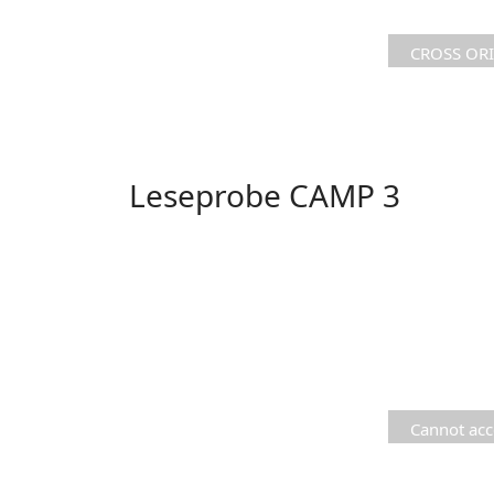
CROSS ORIG
file https
report.de
Leseprobe CAMP 3
Cannot acc
Ç